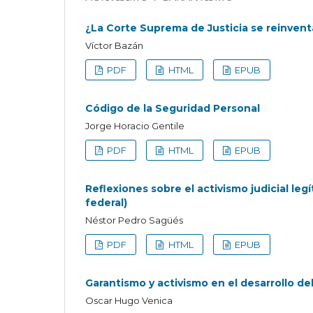
¿La Corte Suprema de Justicia se reinven
Víctor Bazán
PDF
HTML
EPUB
Código de la Seguridad Personal
Jorge Horacio Gentile
PDF
HTML
EPUB
Reflexiones sobre el activismo judicial leg
federal)
Néstor Pedro Sagüés
PDF
HTML
EPUB
Garantismo y activismo en el desarrollo de
Oscar Hugo Venica