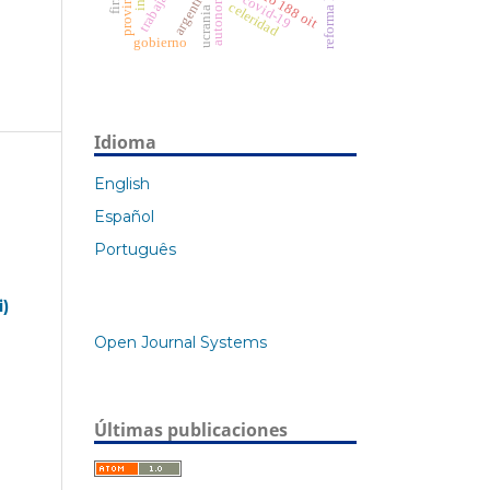
provincias
argentina
autonomía
covid-19
celeridad
ucrania
gobierno
Idioma
English
Español
Português
i)
Open Journal Systems
Últimas publicaciones