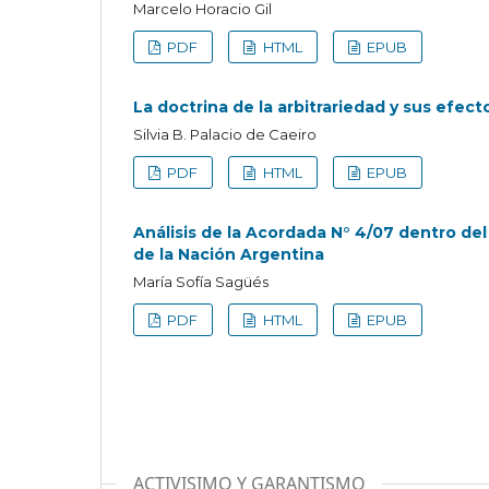
Marcelo Horacio Gil
PDF
HTML
EPUB
La doctrina de la arbitrariedad y sus efect
Silvia B. Palacio de Caeiro
PDF
HTML
EPUB
Análisis de la Acordada N° 4/07 dentro del
de la Nación Argentina
María Sofía Sagüés
PDF
HTML
EPUB
ACTIVISIMO Y GARANTISMO