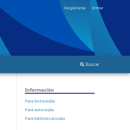
Registrarse
Entrar
Buscar
Información
Para lectores/as
Para autores/as
Para bibliotecarios/as