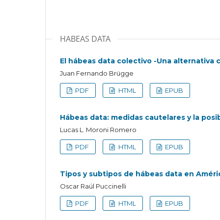
HABEAS DATA
El hábeas data colectivo -Una alternativa 
Juan Fernando Brügge
PDF
HTML
EPUB
Hábeas data: medidas cautelares y la posib
Lucas L. Moroni Romero
PDF
HTML
EPUB
Tipos y subtipos de hábeas data en Améri
Oscar Raúl Puccinelli
PDF
HTML
EPUB