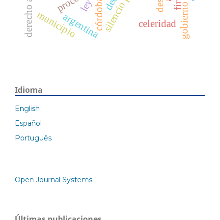
silencio positivo
desca
córdoba
ley
gobierno
municipio
argentina
celeridad
Idioma
English
Español
Português
Open Journal Systems
Últimas publicaciones