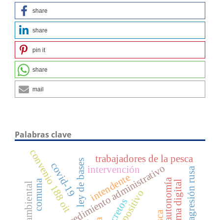
share
share
pin it
share
mail
Palabras clave
convenio 188 oit
trabajadores de la pesca
ley de bases
covid-19
procedimiento administrativo
intervención
agresión rusa
intendente
autonomía
comuna
firma digital
derecho ambiental
decretos