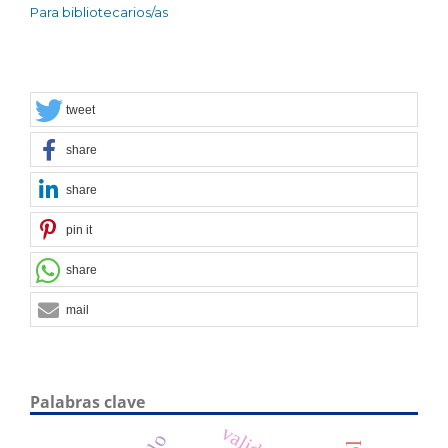
Para bibliotecarios/as
tweet
share
share
pin it
share
mail
Palabras clave
validez