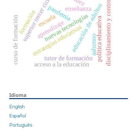
superior tercer ciclo
disciplinamiento y control
educación de adultos
pandemia
enseñanza
formación
nuevas tecnologías
escuela
curso de formación
política educativa
aprendizaje
estrategias educativas
aalumno
tutor de formación
acceso a la educación
Idioma
English
Español
Português