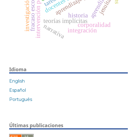
investigación educativa
intervención pedagógica
aprendizaje
fracaso escolar
jesuítas
historia
teorías implícitas
corporalidad
narrativa
integración
Idioma
English
Español
Português
Últimas publicaciones