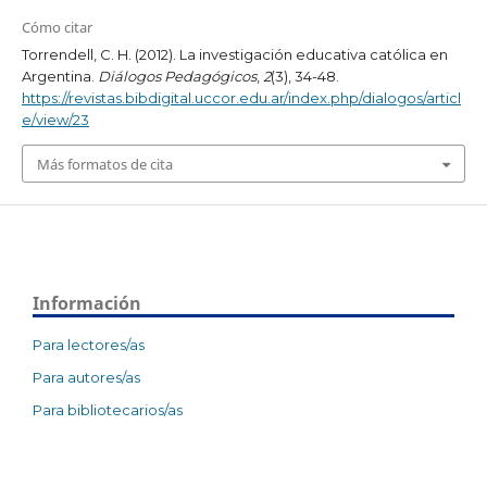
Cómo citar
Torrendell, C. H. (2012). La investigación educativa católica en
Argentina.
Diálogos Pedagógicos
,
2
(3), 34-48.
https://revistas.bibdigital.uccor.edu.ar/index.php/dialogos/articl
e/view/23
Más formatos de cita
Información
Para lectores/as
Para autores/as
Para bibliotecarios/as