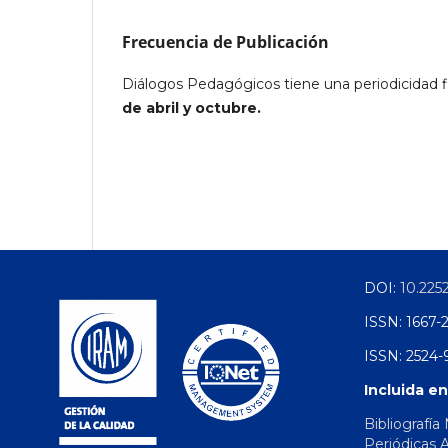
Frecuencia de Publicación
Diálogos
Pedagógicos tiene una periodicidad fi
de abril y octubre.
DOI:
10.225
ISSN: 1667-
ISSN: 2524-9
Incluida en
Bibliografía
Periódicas 