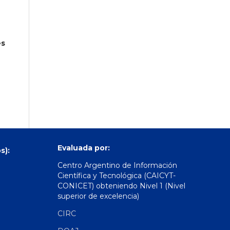
es
Evaluada por:
s):
Centro Argentino de Información
Científica y Tecnológica (CAICYT-
CONICET) obteniendo Nivel 1 (Nivel
superior de excelencia)
CIRC