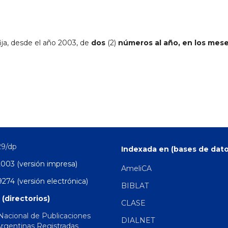
ja, desde el año 2003, de
dos
(2)
números al año
, en los mes
29/dp
Indexada en (bases de dato
2003 (versión impresa)
AmeliCA
274 (versión electrónica)
BIBLAT
 (directorios)
CLASE
 Nacional de Publicaciones
DIALNET
Argentinas Registradas