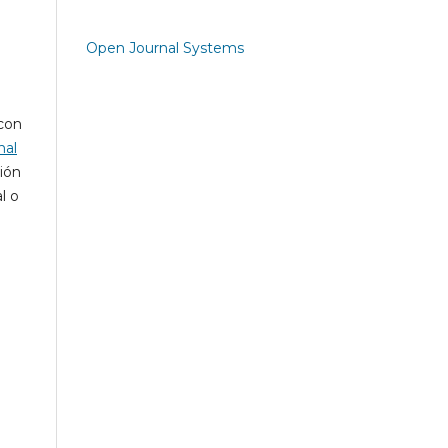
Open Journal Systems
 con
nal
ción
l o