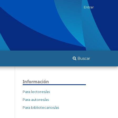
Entrar
Buscar
Información
Para lectores/as
Para autores/as
Para bibliotecarios/as