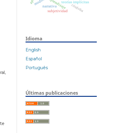
aprendizaje
teorías implícitas
córdoba
narrativa
subjetividad
Idioma
English
Español
Português
al,
Últimas publicaciones
nte