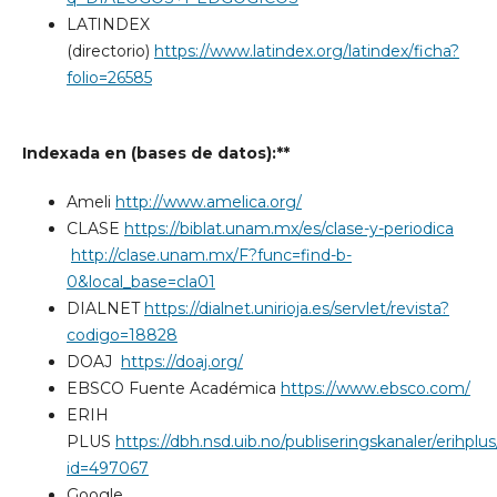
LATINDEX
(directorio)
https://www.latindex.org/latindex/ficha?
folio=26585
Indexada en (bases de datos):**
Ameli
http://www.amelica.org/
CLASE
https://biblat.unam.mx/es/clase-y-periodica
http://clase.unam.mx/F?func=find-b-
0&local_base=cla01
DIALNET
https://dialnet.unirioja.es/servlet/revista?
codigo=18828
DOAJ
https://doaj.org/
EBSCO Fuente Académica
https://www.ebsco.com/
ERIH
PLUS
https://dbh.nsd.uib.no/publiseringskanaler/erihplus
id=497067
Google