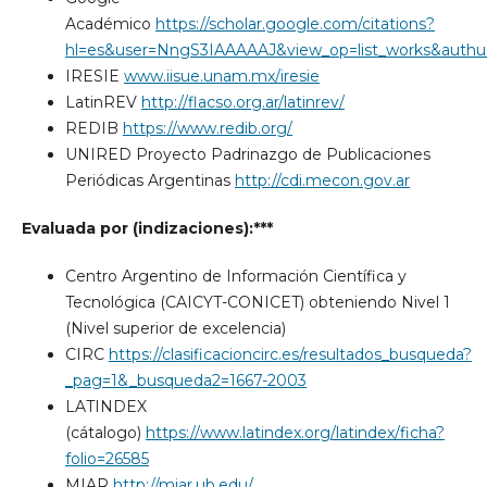
Académico
https://scholar.google.com/citations?
hl=es&user=NngS3IAAAAAJ&view_op=list_works&authu
IRESIE
www.iisue.unam.mx/iresie
LatinREV
http://flacso.org.ar/latinrev/
REDIB
https://www.redib.org/
UNIRED Proyecto Padrinazgo de Publicaciones
Periódicas Argentinas
http://cdi.mecon.gov.ar
Evaluada por (indizaciones):***
Centro Argentino de Información Científica y
Tecnológica (CAICYT-CONICET) obteniendo Nivel 1
(Nivel superior de excelencia)
CIRC
https://clasificacioncirc.es/resultados_busqueda?
_pag=1&_busqueda2=1667-2003
LATINDEX
(cátalogo)
https://www.latindex.org/latindex/ficha?
folio=26585
MIAR
http://miar.ub.edu/