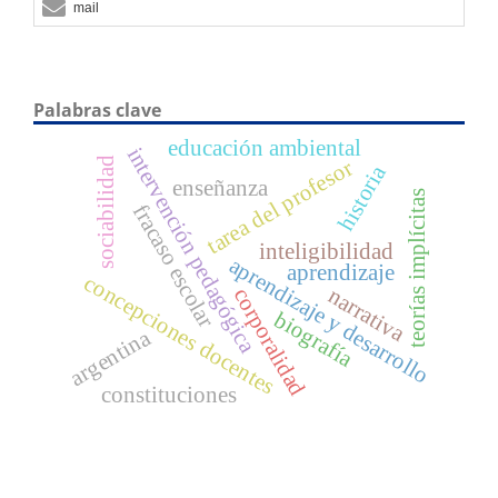
mail
Palabras clave
educación ambiental
intervención pedagógica
sociabilidad
tarea del profesor
historia
enseñanza
teorías implícitas
fracaso escolar
inteligibilidad
aprendizaje y desarrollo
aprendizaje
concepciones docentes
narrativa
corporalidad
biografía
argentina
constituciones