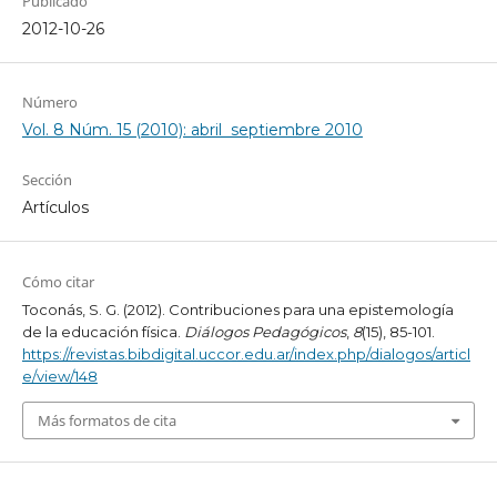
Publicado
2012-10-26
Número
Vol. 8 Núm. 15 (2010): abril  septiembre 2010
Sección
Artículos
Cómo citar
Toconás, S. G. (2012). Contribuciones para una epistemología
de la educación física.
Diálogos Pedagógicos
,
8
(15), 85-101.
https://revistas.bibdigital.uccor.edu.ar/index.php/dialogos/articl
e/view/148
Más formatos de cita