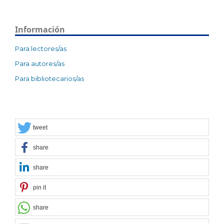
Información
Para lectores/as
Para autores/as
Para bibliotecarios/as
tweet
share
share
pin it
share