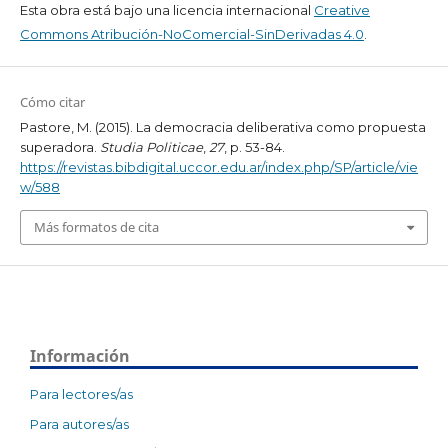
Esta obra está bajo una licencia internacional
Creative
Commons Atribución-NoComercial-SinDerivadas 4.0
.
Cómo citar
Pastore, M. (2015). La democracia deliberativa como propuesta
superadora.
Studia Politicae
,
27
, p. 53-84.
https://revistas.bibdigital.uccor.edu.ar/index.php/SP/article/vie
w/588
Más formatos de cita
Información
Para lectores/as
Para autores/as