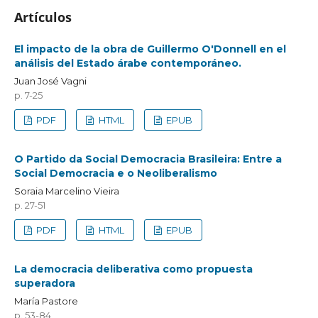
Artículos
El impacto de la obra de Guillermo O'Donnell en el
análisis del Estado árabe contemporáneo.
Juan José Vagni
p. 7-25
PDF
HTML
EPUB
O Partido da Social Democracia Brasileira: Entre a
Social Democracia e o Neoliberalismo
Soraia Marcelino Vieira
p. 27-51
PDF
HTML
EPUB
La democracia deliberativa como propuesta
superadora
María Pastore
p. 53-84