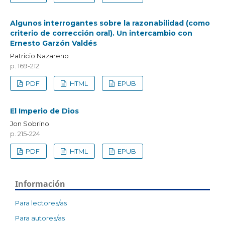
Algunos interrogantes sobre la razonabilidad (como
criterio de corrección oral). Un intercambio con
Ernesto Garzón Valdés
Patricio Nazareno
p. 169-212
PDF
HTML
EPUB
El Imperio de Dios
Jon Sobrino
p. 215-224
PDF
HTML
EPUB
Información
Para lectores/as
Para autores/as