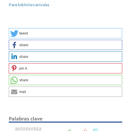
Para bibliotecarios/as
tweet
share
share
pin it
share
mail
Palabras clave
autonomía