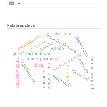
mail
Palabras clave
elecciones
filosofía alemana
inundaciones
democracia
alemania
derecho
estado
justificación moral
teoría del estado
políticas públicas
límites jurídicos
checoslovaquia
moravia
hegelianismo
ética
pragmatismo
religión
identidad
oposición
autonomía