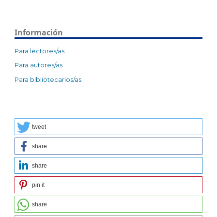
Información
Para lectores/as
Para autores/as
Para bibliotecarios/as
tweet
share
share
pin it
share