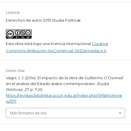
Licencia
Derechos de autor 2015 Studia Politicæ
Esta obra está bajo una licencia internacional
Creative
Commons Atribución-NoComercial-SinDerivadas 4.0
.
Cómo citar
Vagni, J. J. (2014). El impacto de la obra de Guillermo O’Donnell
en el análisis del Estado árabe contemporáneo.
Studia
Politicae
,
27
, p. 7-25.
https://revistas.bibdigital.uccor.edu.ar/index.php/SP/article/vie
w/577
Más formatos de cita