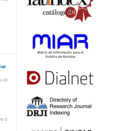
nal
5-08
9-12