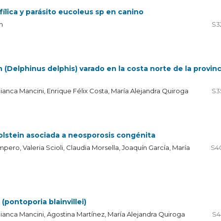
ofílica y parásito eucoleus sp en canino
n
S3
(Delphinus delphis) varado en la costa norte de la provinc
ianca Mancini, Enrique Félix Costa, María Alejandra Quiroga
S3
olstein asociada a neosporosis congénita
ero, Valeria Scioli, Claudia Morsella, Joaquín García, María
S4
(pontoporia blainvillei)
Bianca Mancini, Agostina Martínez, María Alejandra Quiroga
S4