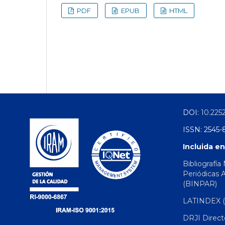
PDF
EPUB
HTML
DOI:
10.225
ISSN: 2545-
Incluida en
Bibliografía
Periódicas 
(BINPAR)
LATINDEX (d
DRJI Direct