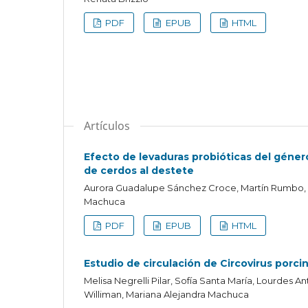
PDF
EPUB
HTML
Artículos
Efecto de levaduras probióticas del géner
de cerdos al destete
Aurora Guadalupe Sánchez Croce, Martín Rumbo, Ma
Machuca
PDF
EPUB
HTML
Estudio de circulación de Circovirus porci
Melisa Negrelli Pilar, Sofía Santa María, Lourdes
Williman, Mariana Alejandra Machuca