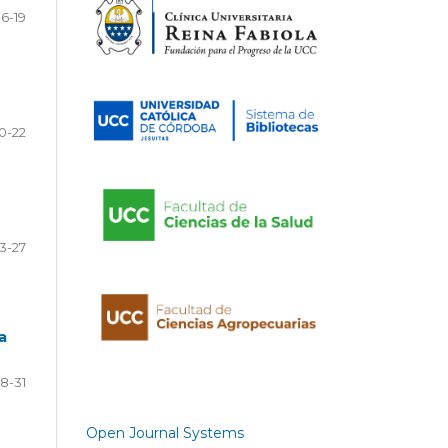
16-19
0-22
3-27
a
8-31
Open Journal Systems