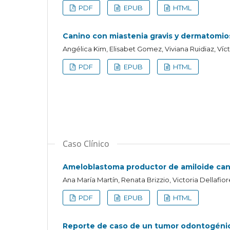
PDF
EPUB
HTML
Canino con miastenia gravis y dermatomios
Angélica Kim, Elisabet Gomez, Viviana Ruidiaz, Vícto
PDF
EPUB
HTML
Caso Clínico
Ameloblastoma productor de amiloide can
Ana María Martín, Renata Brizzio, Victoria Dellaf
PDF
EPUB
HTML
Reporte de caso de un tumor odontogénic