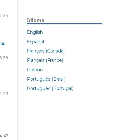
2-34
Idioma
English
Español
ia
Français (Canada)
5-39
Français (France)
Italiano
Português (Brasil)
Português (Portugal)
0-43
4-47