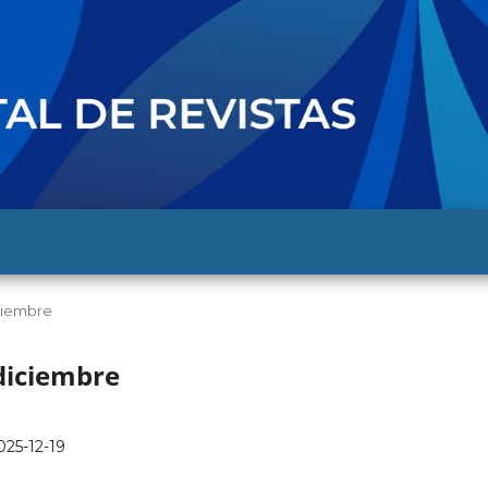
iciembre
 diciembre
025-12-19