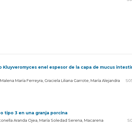
o Kluyveromyces enel espesor de la capa de mucus intesti
lena María Ferreyra, Graciela Liliana Garrote, María Alejandra
S0
no tipo 3 en una granja porcina
 Antonella Aranda Ojea, María Soledad Serena, Macarena
S0