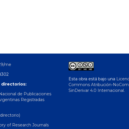
29/me
8302
Esta obra está bajo una
Licenc
 directorios:
Commons Atribución-NoComer
SinDerivar 4.0 Internacional
.
 Nacional de Publicaciones
Argentinas Registradas
irectorio)
ory of Research Journals