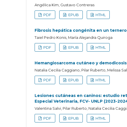
Angélica Kim, Gustavo Contreras
PDF
EPUB
HTML
Fibrosis hepática congénita en un terner
Taiel Pedro Konis, María Alejandra Quiroga
PDF
EPUB
HTML
Hemangiosarcoma cutáneo y demodicosis e
Natalia Cecilia Caggiano, Pilar Ruberto, Melissa Sa
PDF
EPUB
HTML
Lesiones cutáneas en caninos: estudio ret
Especial Veterinaria, FCV- UNLP (2023-202
Valentina Salvi, Pilar Ruberto, Natalia Cecilia Ca
PDF
EPUB
HTML