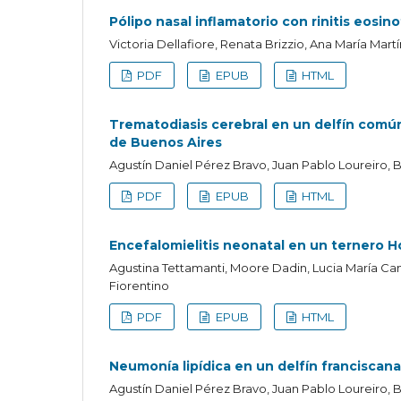
Pólipo nasal inflamatorio con rinitis eosin
Victoria Dellafiore, Renata Brizzio, Ana María Martí
PDF
EPUB
HTML
Trematodiasis cerebral en un delfín común 
de Buenos Aires
Agustín Daniel Pérez Bravo, Juan Pablo Loureiro, B
PDF
EPUB
HTML
Encefalomielitis neonatal en un ternero H
Agustina Tettamanti, Moore Dadin, Lucia María Camp
Fiorentino
PDF
EPUB
HTML
Neumonía lipídica en un delfín franciscana 
Agustín Daniel Pérez Bravo, Juan Pablo Loureiro, 