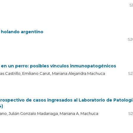
S
o holando argentino
S2
n un perro: posibles vínculos inmunopatogénicos
las Castrillo, Emiliano Carut, Mariana Alejandra Machuca
S2
rospectivo de casos ingresados al Laboratorio de Patologí
4)
ggiano, Julián Gonzalo Madariaga, Mariana A. Machuca
S2