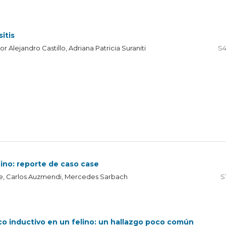
itis
r Alejandro Castillo, Adriana Patricia Suraniti
S4
ino: reporte de caso case
iore, Carlos Auzmendi, Mercedes Sarbach
S
o inductivo en un felino: un hallazgo poco común