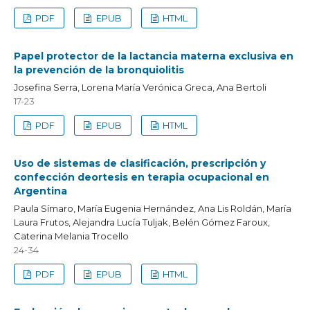
PDF
EPUB
HTML
Papel protector de la lactancia materna exclusiva en
la prevención de la bronquiolitis
Josefina Serra, Lorena María Verónica Greca, Ana Bertoli
17-23
PDF
EPUB
HTML
Uso de sistemas de clasificación, prescripción y
confección deortesis en terapia ocupacional en
Argentina
Paula Símaro, María Eugenia Hernández, Ana Lis Roldán, María
Laura Frutos, Alejandra Lucía Tuljak, Belén Gómez Faroux,
Caterina Melania Trocello
24-34
PDF
EPUB
HTML