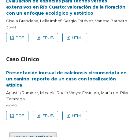
Evaluación de especies para techos verdes
extensivos en Río Cuarto: valoración de la floración
con un enfoque ecológico y estético
Gisela Brandana, Lelia Imhof, Sergio Estévez, Vanesa Barbero
35-41
PDF
EPUB
HTML
Caso Clínico
Presentación inusual de calcinosis circunscripta en
un canino: reporte de un caso con localización
atípica
Agustín Ramirez, Micaela Rocío Vieyra Frisicaro, María del Pilar
Zarazaga
42-45
PDF
EPUB
HTML
Enviar un artículo