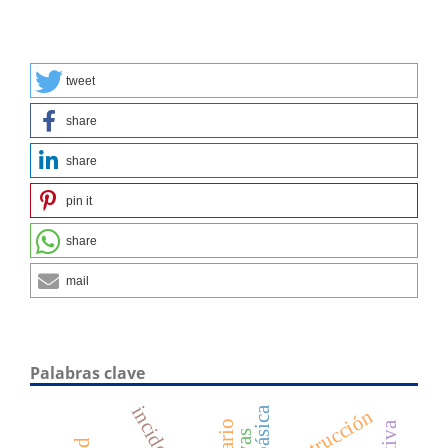
tweet
share
share
pin it
share
mail
Palabras clave
construcción