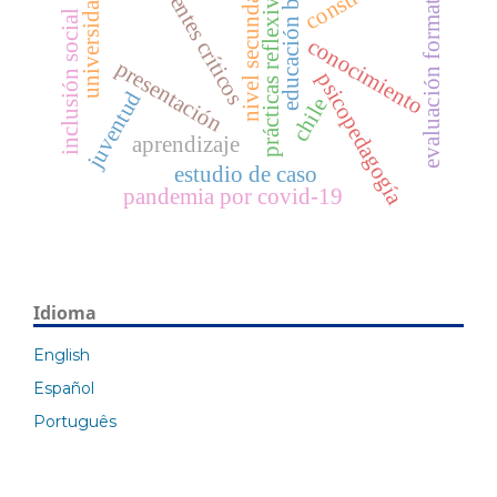
incidentes críticos
educación básica
nivel secundario
evaluación formativa
prácticas reflexivas
universidad
inclusión social
conocimiento
presentación
psicopedagogía
juventud
chile
aprendizaje
estudio de caso
pandemia por covid-19
Idioma
English
Español
Português