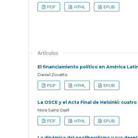
PDF
HTML
EPUB
Artículos
El financiamiento político en América Lati
Daniel Zovatto
PDF
HTML
EPUB
La OSCE y el Acta Final de Helsinki: cuat
Nora Sainz Gsell
PDF
HTML
EPUB
La dinámica del neoliberalismo y sus desp