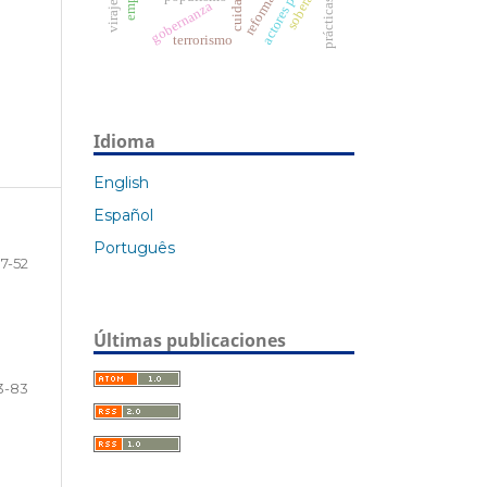
actores políticos
soberanía
cuidado
gobernanza
terrorismo
Idioma
English
Español
Português
7-52
Últimas publicaciones
3-83