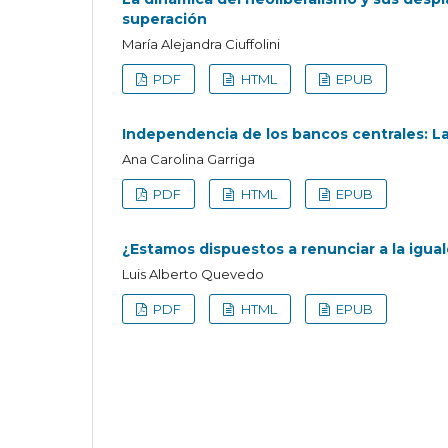
superación
María Alejandra Ciuffolini
PDF
HTML
EPUB
Independencia de los bancos centrales: La
Ana Carolina Garriga
PDF
HTML
EPUB
¿Estamos dispuestos a renunciar a la igua
Luis Alberto Quevedo
PDF
HTML
EPUB