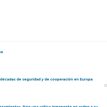
na
ro décadas de seguridad y de cooperación en Europa
5
lazamientos. Para una crítica inmanente en orden a su