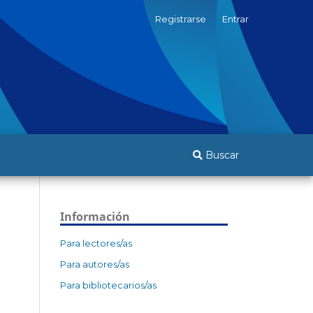
Registrarse
Entrar
Buscar
Información
Para lectores/as
Para autores/as
Para bibliotecarios/as