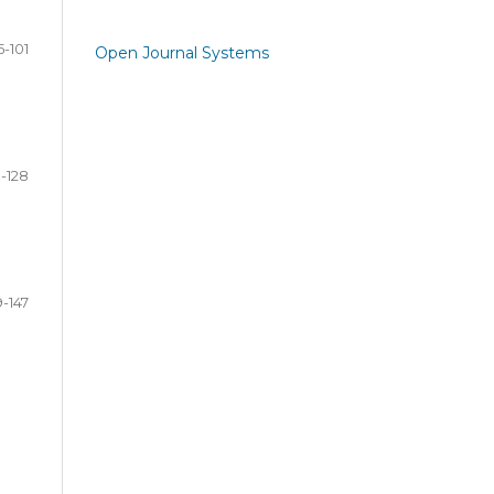
5-101
Open Journal Systems
-128
9-147