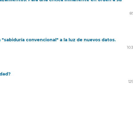
8
 "sabiduría convencional" a la luz de nuevos datos.
103
ldad?
12