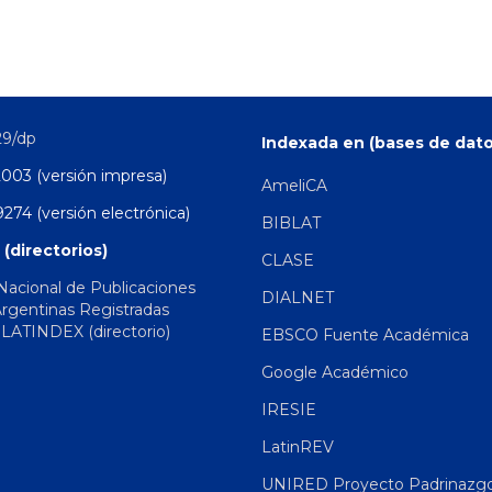
29/dp
Indexada en (bases de dato
2003 (versión impresa)
AmeliCA
274 (versión electrónica)
BIBLAT
 (directorios)
CLASE
 Nacional de Publicaciones
DIALNET
Argentinas Registradas
|
LATINDEX (directorio)
EBSCO Fuente Académica
Google Académico
IRESIE
LatinREV
UNIRED Proyecto Padrinazg