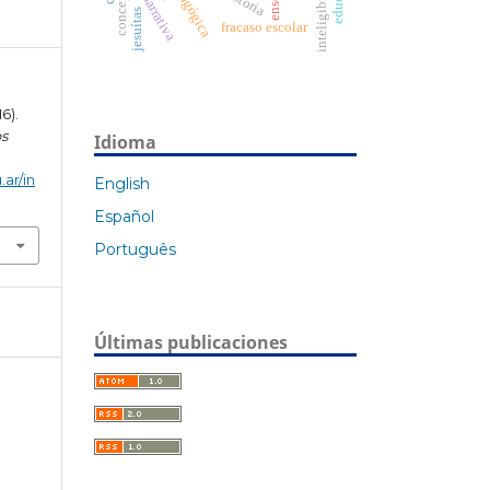
inteligibilidad
historia
narrativa
jesuítas
fracaso escolar
6).
s
Idioma
.ar/in
English
Español
Português
Últimas publicaciones