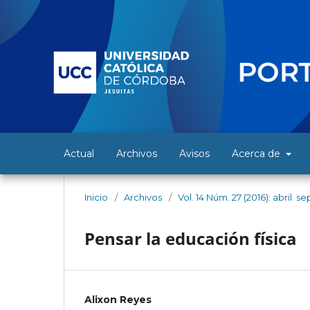
Actual
Archivos
Avisos
Acerca de
Inicio
/
Archivos
/
Vol. 14 Núm. 27 (2016): abril  
Pensar la educación física
Alixon Reyes