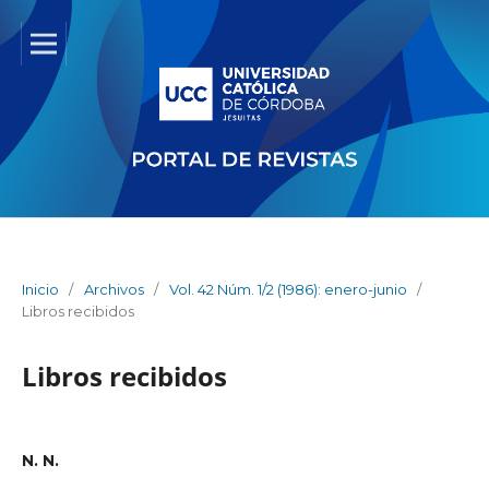
Inicio
/
Archivos
/
Vol. 42 Núm. 1/2 (1986): enero-junio
/
Libros recibidos
Libros recibidos
N. N.