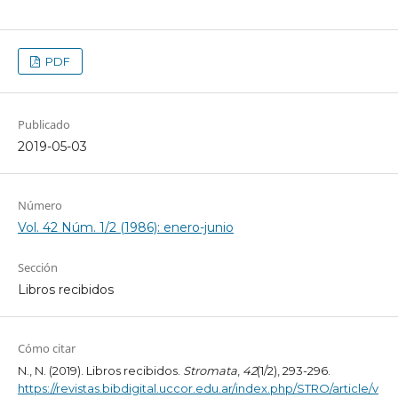
PDF
Publicado
2019-05-03
Número
Vol. 42 Núm. 1/2 (1986): enero-junio
Sección
Libros recibidos
Cómo citar
N., N. (2019). Libros recibidos.
Stromata
,
42
(1/2), 293-296.
https://revistas.bibdigital.uccor.edu.ar/index.php/STRO/article/v