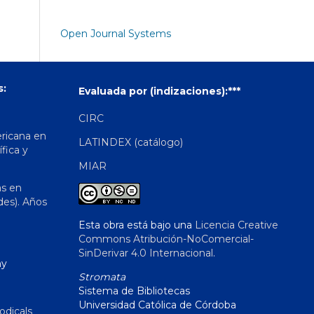
Open Journal Systems
s:
Evaluada por (indizaciones):***
CIRC
ericana en
LATINDEX (catálogo)
ífica y
MIAR
as en
des). Años
Esta obra está bajo una
Licencia Creative
Commons Atribución-NoComercial-
SinDerivar 4.0 Internacional
.
hy
Stromata
Sistema de Bibliotecas
Universidad Católica de Córdoba
odicals