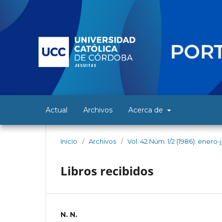
Actual
Archivos
Acerca de
Inicio
/
Archivos
/
Vol. 42 Núm. 1/2 (1986): enero-
Libros recibidos
N. N.