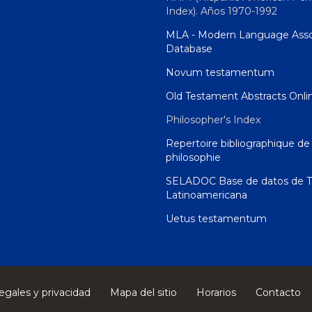
Index). Años 1970-1992
MLA - Modern Language Asso
Database
Novum testamentum
Old Testament Abstracts Onli
Philosopher's Index
Repertoire bibliographique de 
philosophie
SELADOC Base de datos de T
Latinoamericana
Uetus testamentum
egales y privacidad
Mapa del sitio
Horarios
Contacto