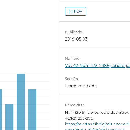
PDF
Publicado
2019-05-03
Número
Vol. 42 Núm. 1/2 (1986): enero-ju
Sección
Libros recibidos
Cómo citar
N., N. (2019). Libros recibidos.
Stro
42
(1/2), 293-296.
https://revistas.bibdigital.uccor.edu
dex.php/STRO/article/view/2743