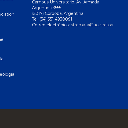
Campus Universitario. Av. Armada
Argentina 3555
(5017) Córdoba, Argentina
ciation
Tel. (54) 351 4938091
Correo electrónico:
stromata@ucc.edu.ar
ne
la
eología