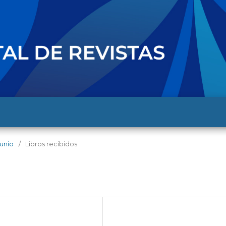
junio
/
Libros recibidos