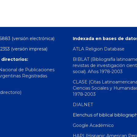
6883 (versión electrónica)
Indexada en bases de dato
2353 (versión impresa)
ATLA Religion Database
 directorios:
BIBLAT (Bibliografía latinoam
revistas de investigación cient
 Nacional de Publicaciones
social). Años 1978-2003
Argentinas Registradas
CLASE (Citas Latinoamerican
Ciencias Sociales y Humanida
irectorio)
1978-2003
DIALNET
Elenchus of biblical bibliograp
Google Académico
HAPI (Hispanic American Peri