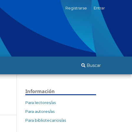
Registrarse
Entrar
Buscar
Información
Para lectores/as
Para autores/as
Para bibliotecarios/as