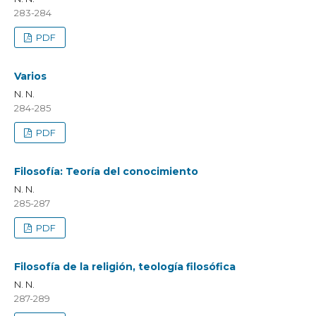
283-284
PDF
Varios
N. N.
284-285
PDF
Filosofía: Teoría del conocimiento
N. N.
285-287
PDF
Filosofía de la religión, teología filosófica
N. N.
287-289