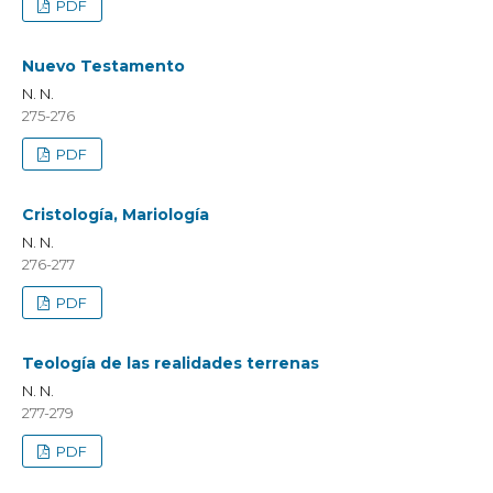
PDF
Nuevo Testamento
N. N.
275-276
PDF
Cristología, Mariología
N. N.
276-277
PDF
Teología de las realidades terrenas
N. N.
277-279
PDF