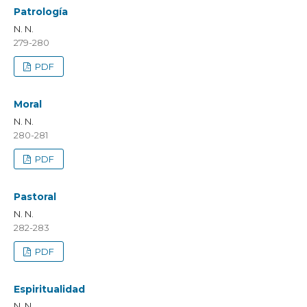
Patrología
N. N.
279-280
PDF
Moral
N. N.
280-281
PDF
Pastoral
N. N.
282-283
PDF
Espiritualidad
N. N.