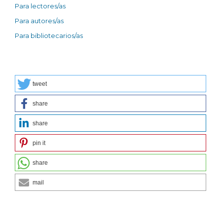
Para lectores/as
Para autores/as
Para bibliotecarios/as
tweet
share
share
pin it
share
mail