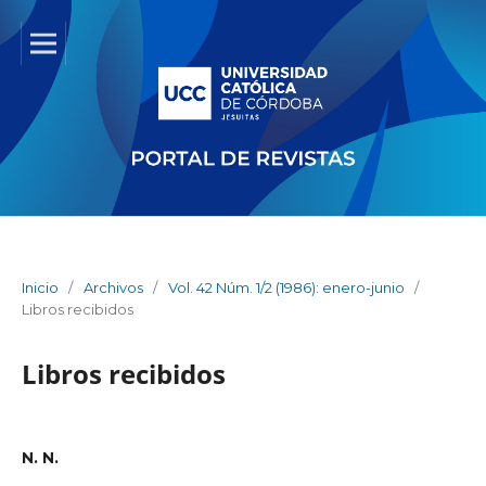
Inicio
/
Archivos
/
Vol. 42 Núm. 1/2 (1986): enero-junio
/
Libros recibidos
Libros recibidos
N. N.