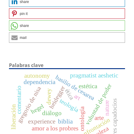
share
pin it
share
mail
Palabras clave
pragmatist aeshetic
autonomy
basilio de cesarea
dependencia
voluntad de poder
estética
heidegger
gregorio de nisa
comentario
ética
dewey
art
teología
padres capadocios
nature
hegel
liberación
ontología
diálogo
arte
confrontación
experience
biblia
amor a los probres