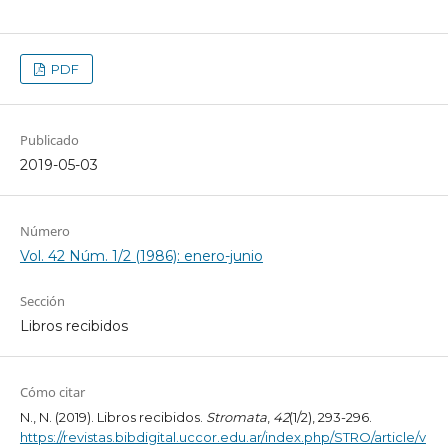
PDF
Publicado
2019-05-03
Número
Vol. 42 Núm. 1/2 (1986): enero-junio
Sección
Libros recibidos
Cómo citar
N., N. (2019). Libros recibidos.
Stromata
,
42
(1/2), 293-296.
https://revistas.bibdigital.uccor.edu.ar/index.php/STRO/article/v