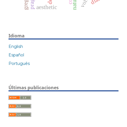
nature
aesthetic
Idioma
English
Español
Português
Últimas publicaciones