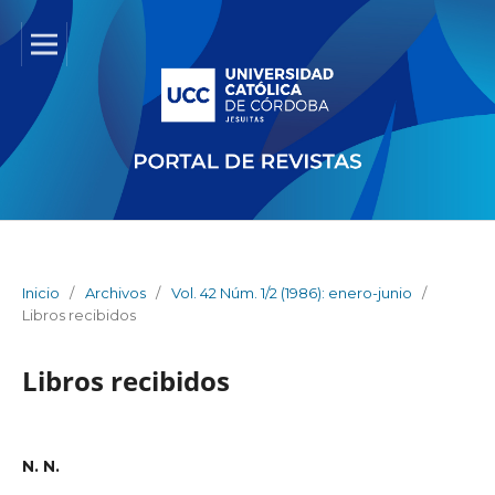
Inicio
/
Archivos
/
Vol. 42 Núm. 1/2 (1986): enero-junio
/
Libros recibidos
Libros recibidos
N. N.