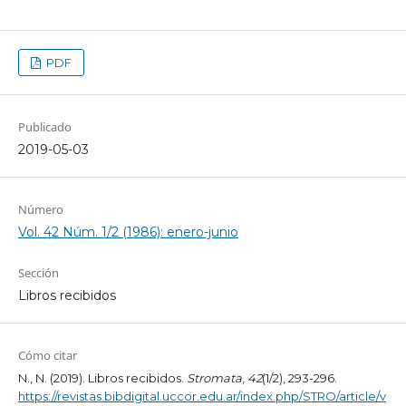
PDF
Publicado
2019-05-03
Número
Vol. 42 Núm. 1/2 (1986): enero-junio
Sección
Libros recibidos
Cómo citar
N., N. (2019). Libros recibidos.
Stromata
,
42
(1/2), 293-296.
https://revistas.bibdigital.uccor.edu.ar/index.php/STRO/article/v