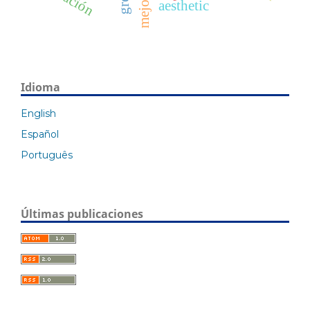
mejora
aesthetic
Idioma
English
Español
Português
Últimas publicaciones