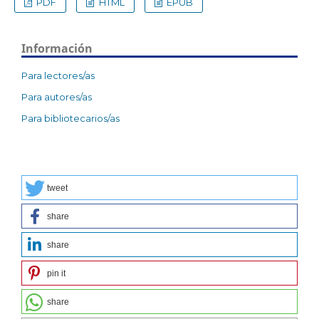
PDF
HTML
EPUB
Información
Para lectores/as
Para autores/as
Para bibliotecarios/as
tweet
share
share
pin it
share