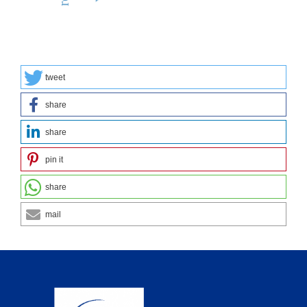
tweet
share
share
pin it
share
mail