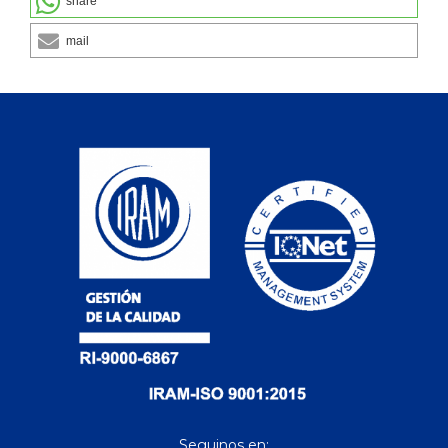
share
mail
Seguinos en: