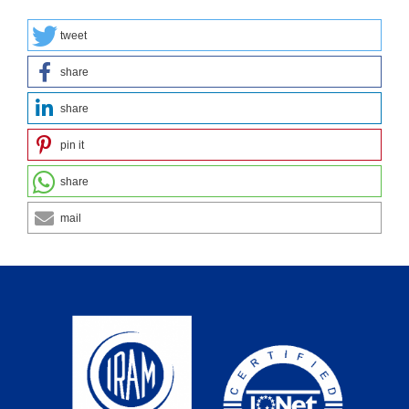
tweet
share
share
pin it
share
mail