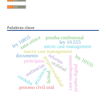
Palabras clave
ley 10855
sana crítica
prueba confesional
ley 10.555
micro case management
macro case management
reforma
documento
ley 10555
proporcionalidad
case management
principios
oralidad
audiencias
prueba digital
eficiencia
licitud
córdoba
proceso civil oral