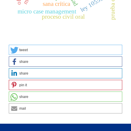
ley 10555
sana crítica
micro case management
proceso civil oral
tweet
share
share
pin it
share
mail