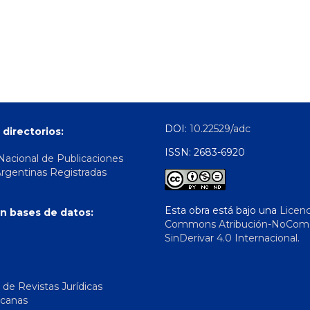
DOI:
10.22529/adc
 directorios:
ISSN: 2683-6920
 Nacional de Publicaciones
Argentinas Registradas
Esta obra está bajo una
Licenc
n bases de datos:
Commons Atribución-NoComer
SinDerivar 4.0 Internacional
.
 de Revistas Jurídicas
icanas