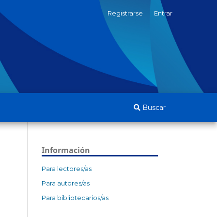
Registrarse
Entrar
Buscar
Información
Para lectores/as
Para autores/as
Para bibliotecarios/as