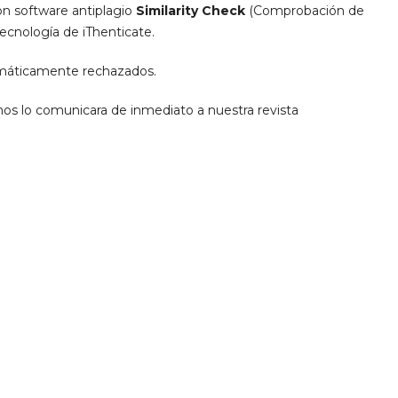
on software antiplagio
Similarity
Check
(Comprobación de
 tecnología de iThenticate.
omáticamente rechazados.
mos lo comunicara de inmediato a nuestra revista