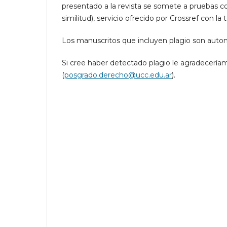
presentado a la revista se somete a pruebas c
similitud), servicio ofrecido por Crossref con la
Los manuscritos que incluyen plagio son aut
Si cree haber detectado plagio le agradecería
(
posgrado.derecho@ucc.edu.ar
).