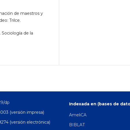
ormación de maestros y
eo: Trilce.
. Sociología de la
29/dp
Indexada en (bases de dato
2003 (versión impresa)
AmeliCA
274 (versión electrónica)
BIBLAT