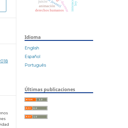
malestar docente
interacción
juicio
animación
derechos humanos
Idioma
English
Español
 2018
Português
Últimas publicaciones
umnos
ones
vidad