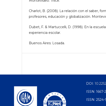
Montevideo: Trilce.
Charlot, B. (2008). La relación con el saber, f
profesores, educación y globalización. Montevid
Dubet, F. & Martuccelli, D. (1998). En la escuela
experiencia escolar.
Buenos Aires: Losada.
DOI:
10.225
ISSN: 1667-
ISSN: 2524-9