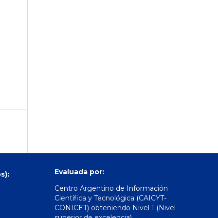
Evaluada por:
s):
Centro Argentino de Información
Científica y Tecnológica (CAICYT-
CONICET) obteniendo Nivel 1 (Nivel
superior de excelencia)