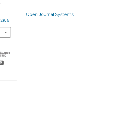
,
Open Journal Systems
32)06
0