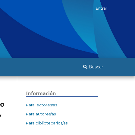
Entrar
Buscar
Información
no
Para lectores/as
,
Para autores/as
Para bibliotecarios/as