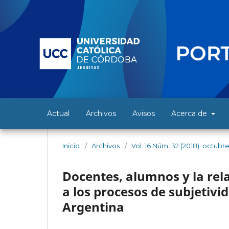
Actual
Archivos
Avisos
Acerca de
Inicio
/
Archivos
/
Vol. 16 Núm. 32 (2018): octubr
Docentes, alumnos y la rela
a los procesos de subjetivi
Argentina