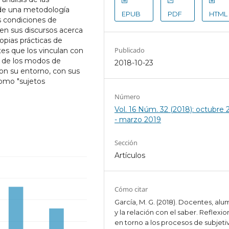
esde una metodología
EPUB
PDF
HTML
as condiciones de
 en sus discursos acerca
opias prácticas de
Publicado
es que los vinculan con
e de los modos de
2018-10-23
con su entorno, con sus
como "sujetos
Número
Vol. 16 Núm. 32 (2018): octubre
- marzo 2019
Sección
Artículos
Cómo citar
García, M. G. (2018). Docentes, al
y la relación con el saber. Reflexi
en torno a los procesos de subjeti