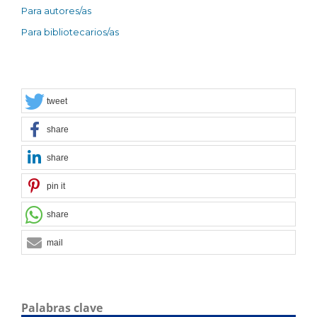
Para autores/as
Para bibliotecarios/as
tweet
share
share
pin it
share
mail
Palabras clave