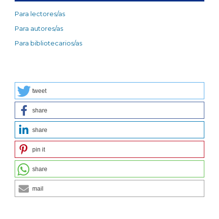
Para lectores/as
Para autores/as
Para bibliotecarios/as
tweet
share
share
pin it
share
mail