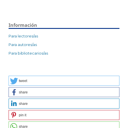
Información
Para lectores/as
Para autores/as
Para bibliotecarios/as
tweet
share
share
pin it
share