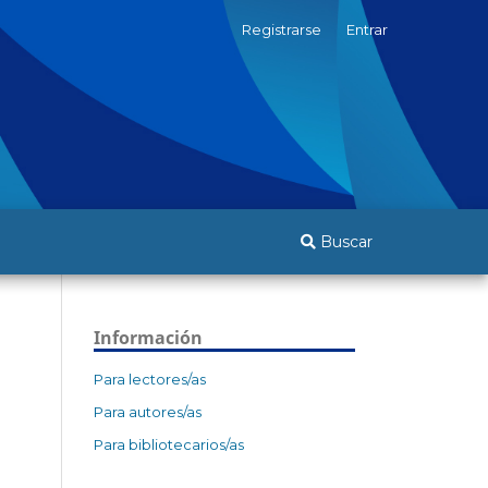
Registrarse
Entrar
Buscar
Información
Para lectores/as
Para autores/as
Para bibliotecarios/as