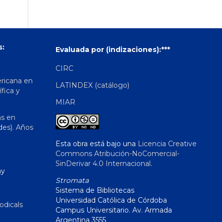
s:
Evaluada por (indizaciones):***
CIRC
ericana en
LATINDEX (catálogo)
ífica y
MIAR
as en
des). Años
Esta obra está bajo una
Licencia Creative
Commons Atribución-NoComercial-
SinDerivar 4.0 Internacional
.
hy
Stromata
Sistema de Bibliotecas
Universidad Católica de Córdoba
odicals
Campus Universitario. Av. Armada
Argentina 3555