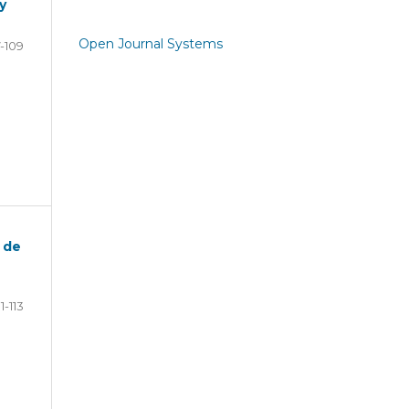
y
Open Journal Systems
-109
r de
11-113