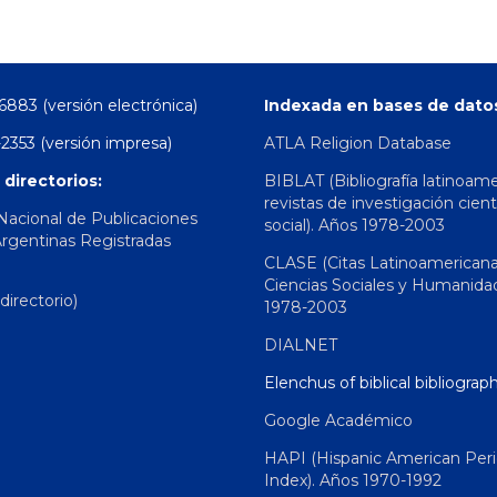
6883 (versión electrónica)
Indexada en bases de dato
2353 (versión impresa)
ATLA Religion Database
 directorios:
BIBLAT (Bibliografía latinoam
revistas de investigación cient
 Nacional de Publicaciones
social). Años 1978-2003
Argentinas Registradas
CLASE (Citas Latinoamerican
Ciencias Sociales y Humanida
irectorio)
1978-2003
DIALNET
Elenchus of biblical bibliograp
Google Académico
HAPI (Hispanic American Peri
Index). Años 1970-1992