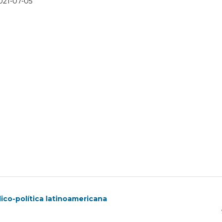
021-07-05
dico-política latinoamericana