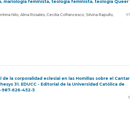
a, mariología feminista, teología feminista, teología Queer 
na Nilo, Alina Rosales, Cecilia Cofrancesco, Silvina Rapullo,
97
l de la corporalidad eclesial en las Homilias sobre el Canta
hesys 31. EDUCC - Editorial de la Universidad Católica de
78-987-626-452-5
1