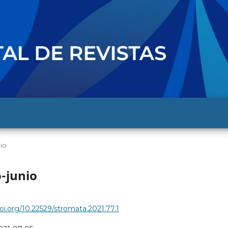
nio
o-junio
doi.org/10.22529/stromata.2021.77.1