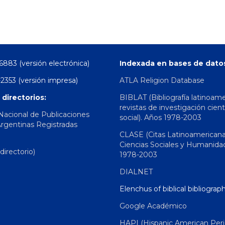
6883 (versión electrónica)
Indexada en bases de dato
2353 (versión impresa)
ATLA Religion Database
 directorios:
BIBLAT (Bibliografía latinoam
revistas de investigación cient
 Nacional de Publicaciones
social). Años 1978-2003
Argentinas Registradas
CLASE (Citas Latinoamerican
Ciencias Sociales y Humanida
irectorio)
1978-2003
DIALNET
Elenchus of biblical bibliograp
Google Académico
HAPI (Hispanic American Peri