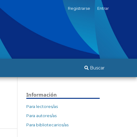
Registrarse
Entrar
Buscar
Información
Para lectores/as
Para autores/as
Para bibliotecarios/as