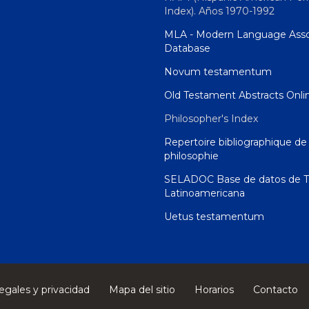
Index). Años 1970-1992
MLA - Modern Language Asso
Database
Novum testamentum
Old Testament Abstracts Onli
Philosopher's Index
Repertoire bibliographique de 
philosophie
SELADOC Base de datos de T
Latinoamericana
Uetus testamentum
egales y privacidad
Mapa del sitio
Horarios
Contacto