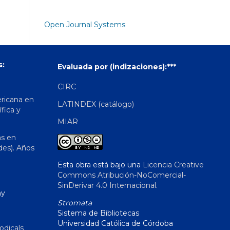
Open Journal Systems
s:
Evaluada por (indizaciones):***
CIRC
ericana en
LATINDEX (catálogo)
ífica y
MIAR
as en
des). Años
Esta obra está bajo una
Licencia Creative
Commons Atribución-NoComercial-
SinDerivar 4.0 Internacional
.
hy
Stromata
Sistema de Bibliotecas
Universidad Católica de Córdoba
odicals