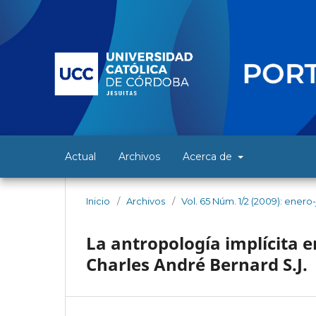
Actual
Archivos
Acerca de
Inicio
/
Archivos
/
Vol. 65 Núm. 1/2 (2009): enero
La antropología implícita en
Charles André Bernard S.J.