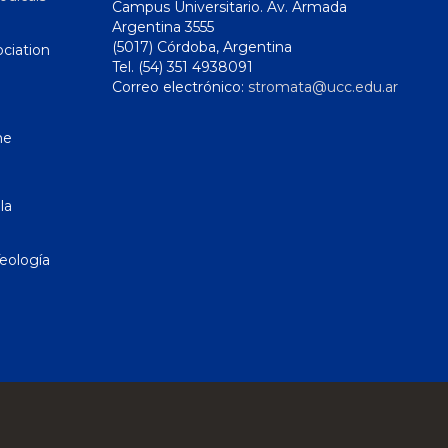
Campus Universitario. Av. Armada
Argentina 3555
(5017) Córdoba, Argentina
ciation
Tel. (54) 351 4938091
Correo electrónico:
stromata@ucc.edu.ar
ne
la
eología