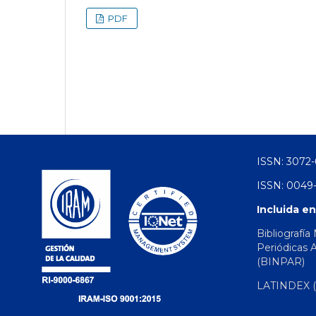
PDF
ISSN: 3072-
ISSN: 0049-
Incluida en
Bibliografía
Periódicas 
(BINPAR)
LATINDEX (d