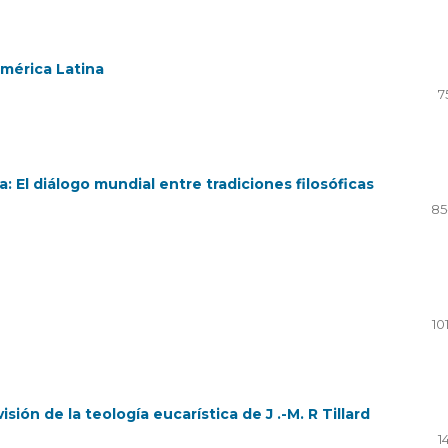
América Latina
7
a: El diálogo mundial entre tradiciones filosóficas
85
10
isión de la teología eucarística de J .-M. R Tillard
1