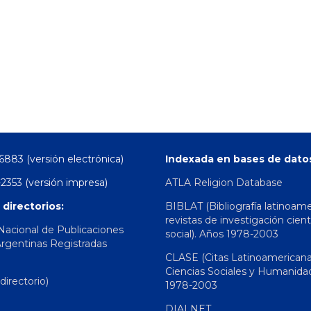
6883 (versión electrónica)
Indexada en bases de dato
2353 (versión impresa)
ATLA Religion Database
 directorios:
BIBLAT (Bibliografía latinoam
revistas de investigación cient
 Nacional de Publicaciones
social). Años 1978-2003
Argentinas Registradas
CLASE (Citas Latinoamerican
Ciencias Sociales y Humanida
irectorio)
1978-2003
DIALNET