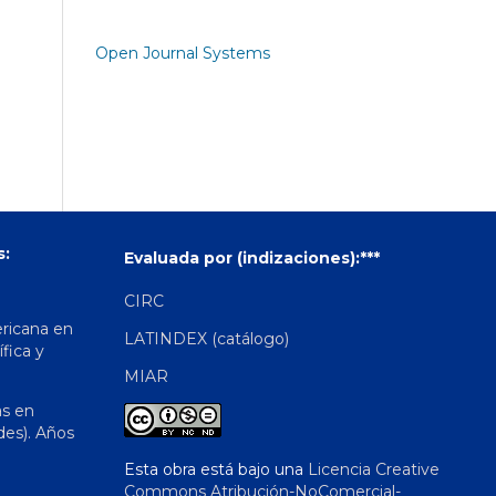
Open Journal Systems
s:
Evaluada por (indizaciones):***
CIRC
ericana en
LATINDEX (catálogo)
ífica y
MIAR
as en
des). Años
Esta obra está bajo una
Licencia Creative
Commons Atribución-NoComercial-