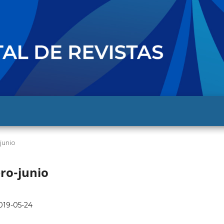
-junio
ero-junio
019-05-24