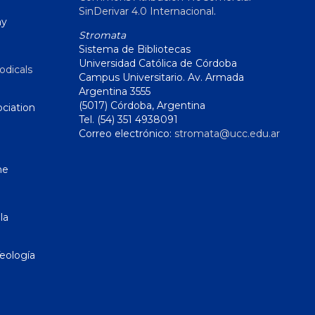
SinDerivar 4.0 Internacional
.
hy
Stromata
Sistema de Bibliotecas
Universidad Católica de Córdoba
odicals
Campus Universitario. Av. Armada
Argentina 3555
(5017) Córdoba, Argentina
ciation
Tel. (54) 351 4938091
Correo electrónico:
stromata@ucc.edu.ar
ne
la
eología