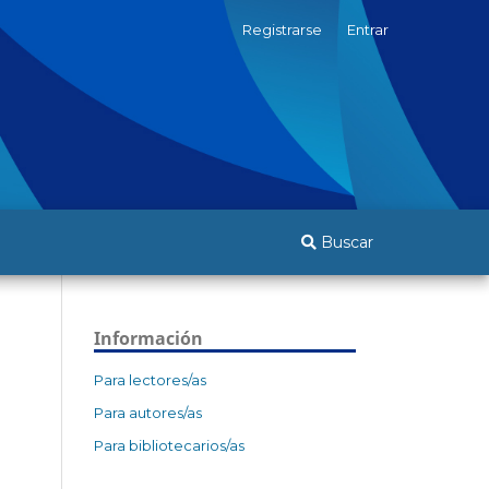
Registrarse
Entrar
Buscar
Información
Para lectores/as
Para autores/as
Para bibliotecarios/as