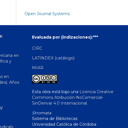
Open Journal Systems
s:
Evaluada por (indizaciones):***
CIRC
ericana en
LATINDEX (catálogo)
ífica y
MIAR
as en
des). Años
Esta obra está bajo una
Licencia Creative
Commons Atribución-NoComercial-
SinDerivar 4.0 Internacional
.
hy
Stromata
Sistema de Bibliotecas
Universidad Católica de Córdoba
odicals