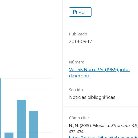
PDF
Publicado
2019-05-17
Número
Vol. 45 Núm. 3/4 (1989): julio-
diciembre
Sección
Noticias bibliográficas
Cómo citar
N., N. (2019). Filosofía.
Stromata
,
45
472-474.
https://revistas.bibdigital.uccor.edu