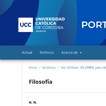
Actual
Archivos
Acerca de
Inicio
/
Archivos
/
Vol. 45 Núm. 3/4 (1989): julio-
Filosofía
N. N.