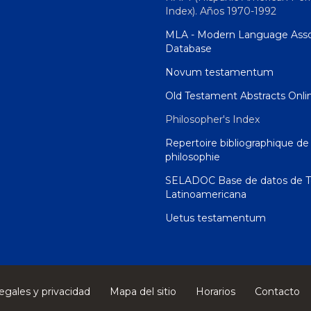
Index). Años 1970-1992
MLA - Modern Language Asso
Database
Novum testamentum
Old Testament Abstracts Onli
Philosopher's Index
Repertoire bibliographique de 
philosophie
SELADOC Base de datos de T
Latinoamericana
Uetus testamentum
egales y privacidad
Mapa del sitio
Horarios
Contacto