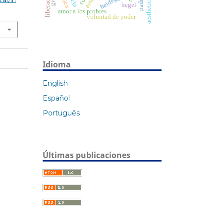
liberación
heidegger
hegel
amor a los probres
voluntad de poder
Idioma
English
Español
Português
Últimas publicaciones