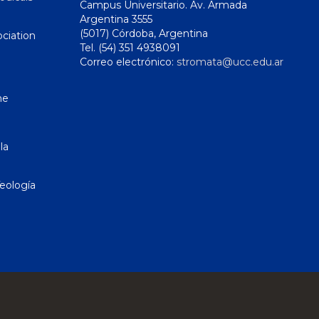
Campus Universitario. Av. Armada
Argentina 3555
(5017) Córdoba, Argentina
ciation
Tel. (54) 351 4938091
Correo electrónico:
stromata@ucc.edu.ar
ne
la
eología