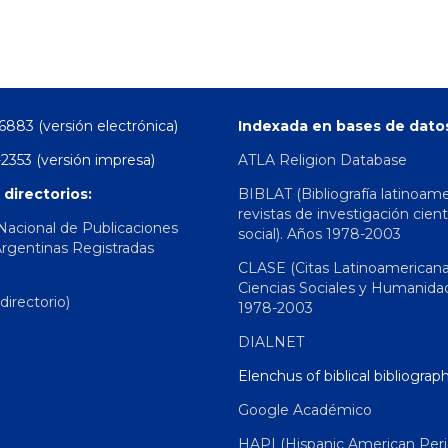
6883 (versión electrónica)
Indexada en bases de dato
2353 (versión impresa)
ATLA Religion Database
 directorios:
BIBLAT (Bibliografía latinoam
revistas de investigación cient
 Nacional de Publicaciones
social). Años 1978-2003
Argentinas Registradas
CLASE (Citas Latinoamerican
Ciencias Sociales y Humanida
irectorio)
1978-2003
DIALNET
Elenchus of biblical bibliograp
Google Académico
HAPI (Hispanic American Peri