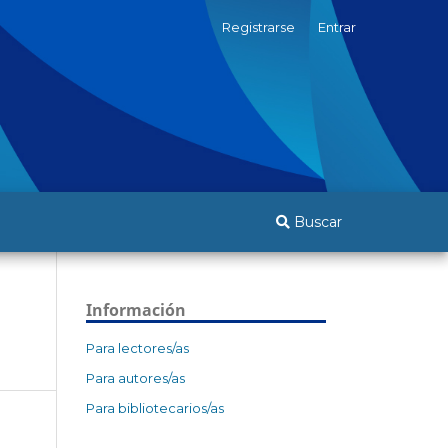
Registrarse
Entrar
Buscar
Información
Para lectores/as
Para autores/as
Para bibliotecarios/as