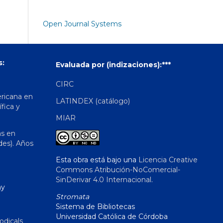
Open Journal Systems
s:
Evaluada por (indizaciones):***
CIRC
ericana en
LATINDEX (catálogo)
ífica y
MIAR
as en
des). Años
Esta obra está bajo una
Licencia Creative
Commons Atribución-NoComercial-
SinDerivar 4.0 Internacional
.
hy
Stromata
Sistema de Bibliotecas
Universidad Católica de Córdoba
odicals