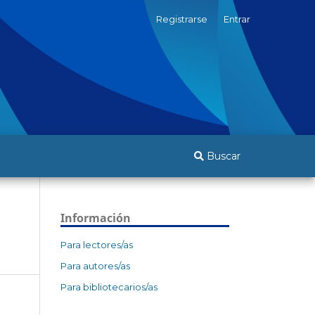
Registrarse
Entrar
Buscar
Información
Para lectores/as
Para autores/as
Para bibliotecarios/as