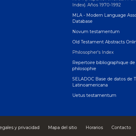
Index). Años 1970-1992
MLA - Modern Language Asso
Database
Novum testamentum
Old Testament Abstracts Onli
Philosopher's Index
Repertoire bibliographique de 
philosophie
SELADOC Base de datos de T
Latinoamericana
Uetus testamentum
egales y privacidad
Mapa del sitio
Horarios
Contacto