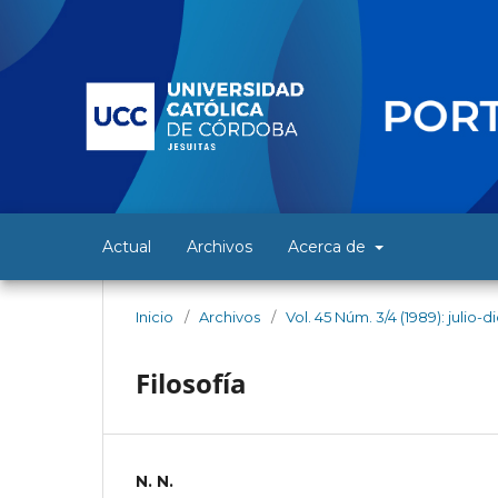
Actual
Archivos
Acerca de
Inicio
/
Archivos
/
Vol. 45 Núm. 3/4 (1989): julio-
Filosofía
N. N.