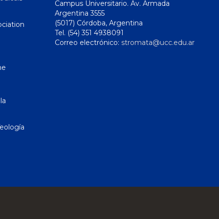
Campus Universitario. Av. Armada
Argentina 3555
(5017) Córdoba, Argentina
ciation
Tel. (54) 351 4938091
Correo electrónico:
stromata@ucc.edu.ar
ne
la
eología