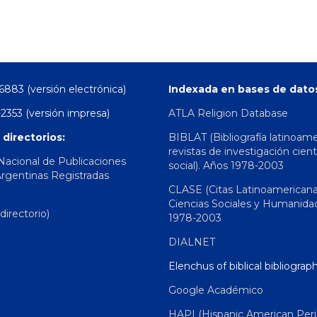
6883 (versión electrónica)
Indexada en bases de dato
2353 (versión impresa)
ATLA Religion Database
 directorios:
BIBLAT (Bibliografía latinoam
revistas de investigación cient
 Nacional de Publicaciones
social). Años 1978-2003
Argentinas Registradas
CLASE (Citas Latinoamerican
Ciencias Sociales y Humanida
irectorio)
1978-2003
DIALNET
Elenchus of biblical bibliograp
Google Académico
HAPI (Hispanic American Peri