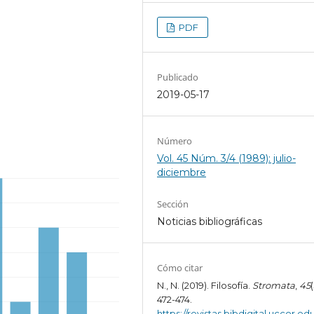
PDF
Publicado
2019-05-17
Número
Vol. 45 Núm. 3/4 (1989): julio-
diciembre
Sección
Noticias bibliográficas
Cómo citar
N., N. (2019). Filosofía.
Stromata
,
45
472-474.
https://revistas.bibdigital.uccor.edu