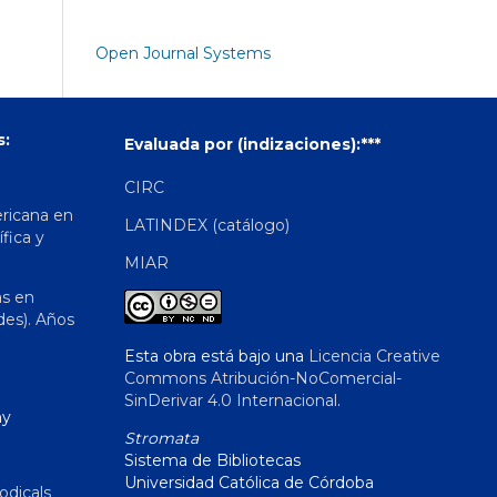
Open Journal Systems
s:
Evaluada por (indizaciones):***
CIRC
ericana en
LATINDEX (catálogo)
ífica y
MIAR
as en
des). Años
Esta obra está bajo una
Licencia Creative
Commons Atribución-NoComercial-
SinDerivar 4.0 Internacional
.
hy
Stromata
Sistema de Bibliotecas
Universidad Católica de Córdoba
odicals