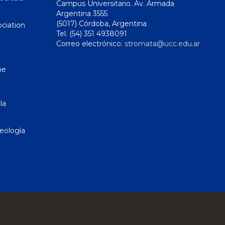
Campus Universitario. Av. Armada
Argentina 3555
(5017) Córdoba, Argentina
ciation
Tel. (54) 351 4938091
Correo electrónico:
stromata@ucc.edu.ar
ne
la
eología