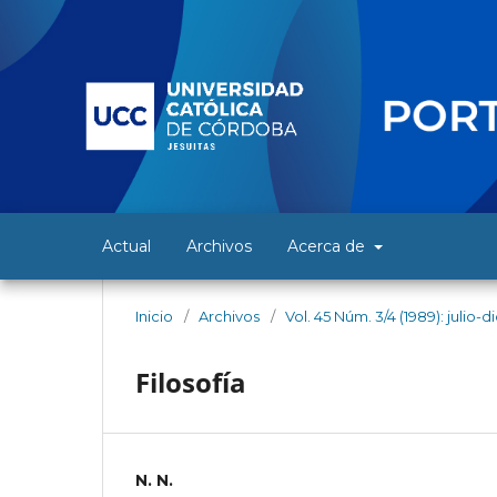
Actual
Archivos
Acerca de
Inicio
/
Archivos
/
Vol. 45 Núm. 3/4 (1989): julio-
Filosofía
N. N.