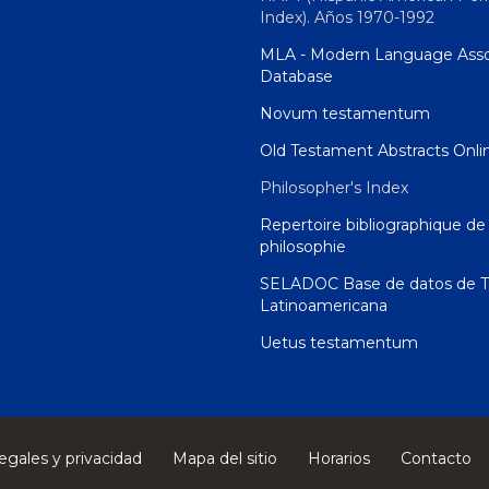
Index). Años 1970-1992
MLA - Modern Language Asso
Database
Novum testamentum
Old Testament Abstracts Onli
Philosopher's Index
Repertoire bibliographique de 
philosophie
SELADOC Base de datos de T
Latinoamericana
Uetus testamentum
egales y privacidad
Mapa del sitio
Horarios
Contacto