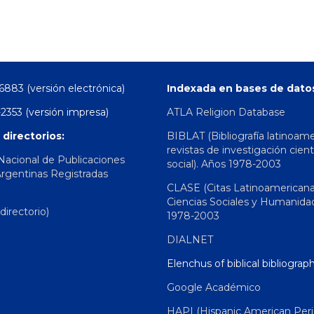
6883 (versión electrónica)
Indexada en bases de dato
2353 (versión impresa)
ATLA Religion Database
 directorios:
BIBLAT (Bibliografía latinoam
revistas de investigación cient
 Nacional de Publicaciones
social). Años 1978-2003
Argentinas Registradas
CLASE (Citas Latinoamerican
Ciencias Sociales y Humanida
irectorio)
1978-2003
DIALNET
Elenchus of biblical bibliograp
Google Académico
HAPI (Hispanic American Peri