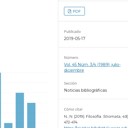
PDF
Publicado
2019-05-17
Número
Vol. 45 Núm. 3/4 (1989): julio-
diciembre
Sección
Noticias bibliográficas
Cómo citar
N., N. (2019). Filosofía.
Stromata
,
45
472-474.
https://revistas.bibdigital.uccor.edu