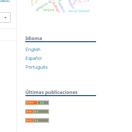
heidegger
gregorio de nisa
art
estética
diálogo
mejora
moral natural
Idioma
English
Español
Português
Últimas publicaciones