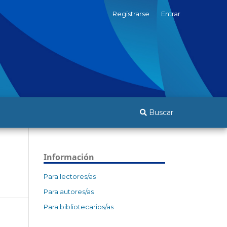
Registrarse
Entrar
Buscar
Información
Para lectores/as
Para autores/as
Para bibliotecarios/as