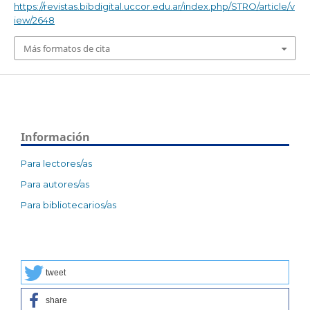
https://revistas.bibdigital.uccor.edu.ar/index.php/STRO/article/v
iew/2648
Más formatos de cita
Información
Para lectores/as
Para autores/as
Para bibliotecarios/as
tweet
share