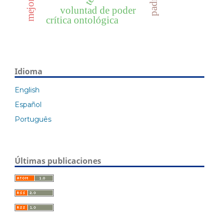
mejora
voluntad de poder
crítica ontológica
Idioma
English
Español
Português
Últimas publicaciones