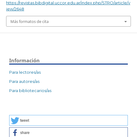
https://revistas.bibdigital.uccor.edu.ar/index.php/STRO/article/v
iew/2648
Más formatos de cita
Información
Para lectores/as
Para autores/as
Para bibliotecarios/as
tweet
share