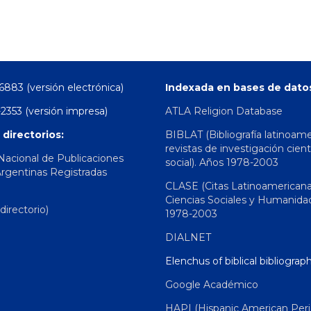
6883 (versión electrónica)
Indexada en bases de dato
2353 (versión impresa)
ATLA Religion Database
 directorios:
BIBLAT (Bibliografía latinoam
revistas de investigación cient
 Nacional de Publicaciones
social). Años 1978-2003
Argentinas Registradas
CLASE (Citas Latinoamerican
Ciencias Sociales y Humanida
irectorio)
1978-2003
DIALNET
Elenchus of biblical bibliograp
Google Académico
HAPI (Hispanic American Peri