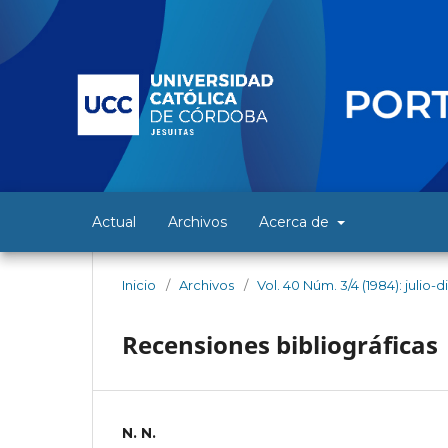
Actual
Archivos
Acerca de
Inicio
/
Archivos
/
Vol. 40 Núm. 3/4 (1984): julio
Recensiones bibliográficas
N. N.