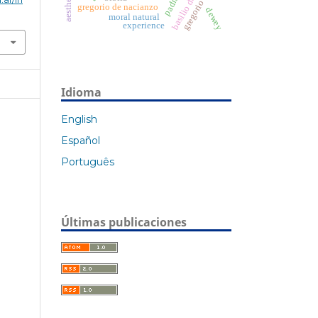
gregorio de nisa
gregorio de nacianzo
dewey
moral natural
experience
Idioma
English
Español
Português
Últimas publicaciones