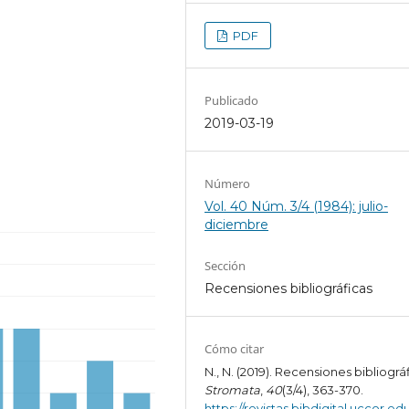
PDF
Publicado
2019-03-19
Número
Vol. 40 Núm. 3/4 (1984): julio-
diciembre
Sección
Recensiones bibliográficas
Cómo citar
N., N. (2019). Recensiones bibliográf
Stromata
,
40
(3/4), 363-370.
https://revistas.bibdigital.uccor.edu