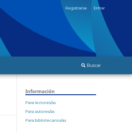
Registrarse
Entrar
Buscar
Información
Para lectores/as
Para autores/as
Para bibliotecarios/as