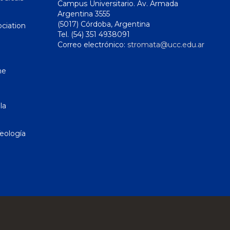
Campus Universitario. Av. Armada
Argentina 3555
(5017) Córdoba, Argentina
ciation
Tel. (54) 351 4938091
Correo electrónico:
stromata@ucc.edu.ar
ne
la
eología