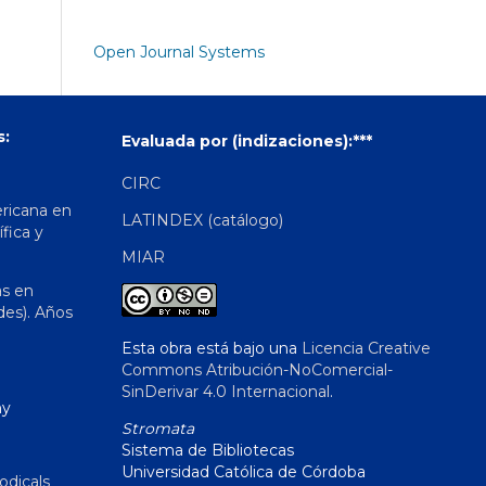
Open Journal Systems
s:
Evaluada por (indizaciones):***
CIRC
ericana en
LATINDEX (catálogo)
ífica y
MIAR
as en
des). Años
Esta obra está bajo una
Licencia Creative
Commons Atribución-NoComercial-
SinDerivar 4.0 Internacional
.
hy
Stromata
Sistema de Bibliotecas
Universidad Católica de Córdoba
odicals