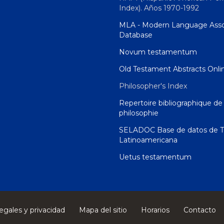
Index). Años 1970-1992
MLA - Modern Language Asso
Database
Novum testamentum
Old Testament Abstracts Onli
Philosopher's Index
Repertoire bibliographique de 
philosophie
SELADOC Base de datos de T
Latinoamericana
Uetus testamentum
egales y privacidad
Mapa del sitio
Horarios
Contacto