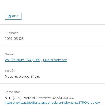
PDF
Publicado
2019-03-08
Número
Vol. 37 Núm. 3/4 (1981): julio-diciembre
Sección
Noticias bibliográficas
Cómo citar
N., N. (2019). Pastoral.
Stromata
,
37
(3/4), 331-332.
https://revistas.bibdigital.uccor.edu.ar/index.php/STRO/article/v