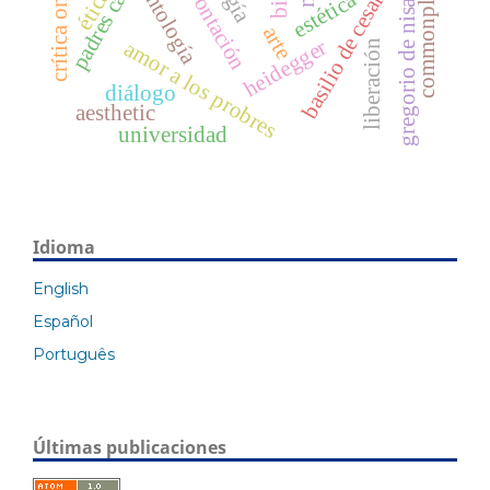
crítica ontológica
confrontación
commonplaces
basilio de cesarea
ontología
ética
estética
gregorio de nisa
arte
heidegger
amor a los probres
liberación
diálogo
aesthetic
universidad
Idioma
English
Español
Português
Últimas publicaciones