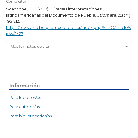
Cómo citar
Scannone, J. C. (2019). Diversas interpretaciones
latinoamericanas del Documento de Puebla.
Stromata
,
35
(3/4),
195-212.
https://revistas.bibdigital.uccor.edu.ar/index.php/STRO/article/v
iew/2427
Más formatos de cita
Información
Para lectores/as
Para autores/as
Para bibliotecarios/as