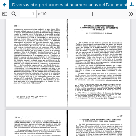
Diversas interpretaciones latinoamericanas del Documento de Puebla