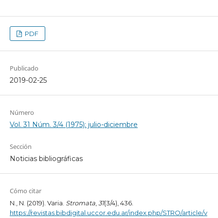
PDF
Publicado
2019-02-25
Número
Vol. 31 Núm. 3/4 (1975): julio-diciembre
Sección
Noticias bibliográficas
Cómo citar
N., N. (2019). Varia.
Stromata
,
31
(3/4), 436.
https://revistas.bibdigital.uccor.edu.ar/index.php/STRO/article/v