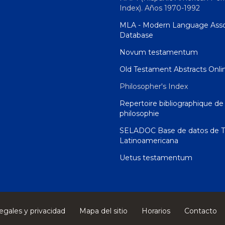
Index). Años 1970-1992
MLA - Modern Language Asso
Database
Novum testamentum
Old Testament Abstracts Onli
Philosopher's Index
Repertoire bibliographique de 
philosophie
SELADOC Base de datos de T
Latinoamericana
Uetus testamentum
egales y privacidad
Mapa del sitio
Horarios
Contacto