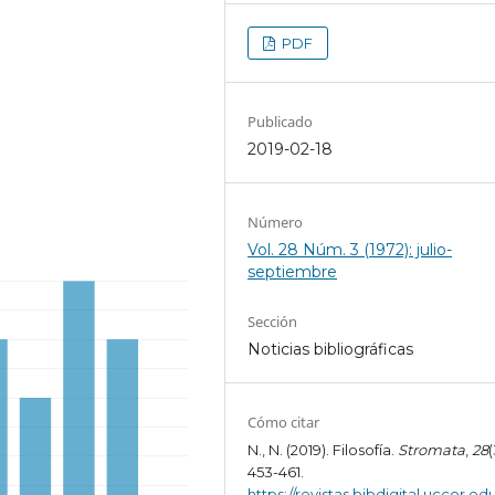
PDF
Publicado
2019-02-18
Número
Vol. 28 Núm. 3 (1972): julio-
septiembre
Sección
Noticias bibliográficas
Cómo citar
N., N. (2019). Filosofía.
Stromata
,
28
(
453-461.
https://revistas.bibdigital.uccor.edu