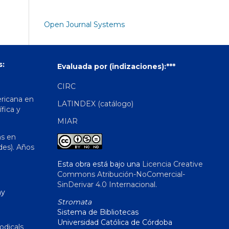
Open Journal Systems
s:
Evaluada por (indizaciones):***
CIRC
ericana en
LATINDEX (catálogo)
ífica y
MIAR
as en
des). Años
Esta obra está bajo una
Licencia Creative
Commons Atribución-NoComercial-
SinDerivar 4.0 Internacional
.
hy
Stromata
Sistema de Bibliotecas
Universidad Católica de Córdoba
odicals