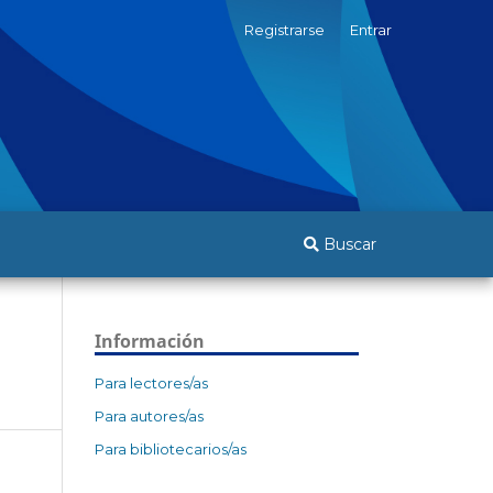
Registrarse
Entrar
Buscar
Información
Para lectores/as
Para autores/as
Para bibliotecarios/as