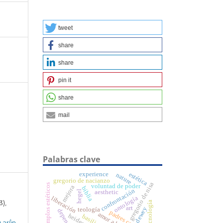
tweet
share
share
pin it
share
mail
Palabras clave
experience
estética
nature
gregorio de nacianzo
gregorio de nisa
ejemplos estéticos
voluntad de poder
mejora
biblia
confrontación
hegel
aesthetic
ontología
liberación
3),
tecnología
art
dewey
teología
heidegger
.ar/in