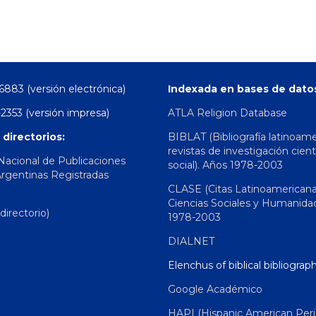
6883 (versión electrónica)
Indexada en bases de dato
2353 (versión impresa)
ATLA Religion Database
 directorios:
BIBLAT (Bibliografía latinoam
revistas de investigación cient
 Nacional de Publicaciones
social). Años 1978-2003
Argentinas Registradas
CLASE (Citas Latinoamerican
Ciencias Sociales y Humanida
irectorio)
1978-2003
DIALNET
Elenchus of biblical bibliograp
Google Académico
HAPI (Hispanic American Peri