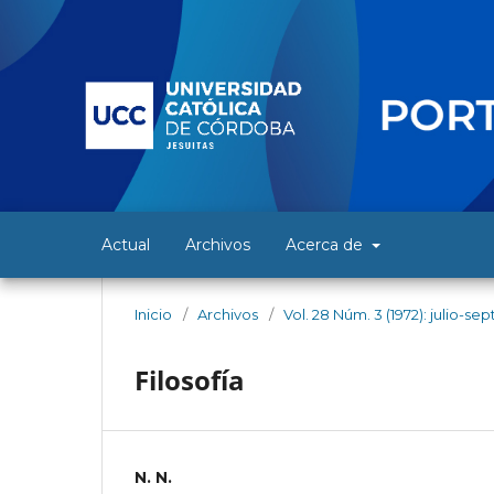
Actual
Archivos
Acerca de
Inicio
/
Archivos
/
Vol. 28 Núm. 3 (1972): julio-s
Filosofía
N. N.