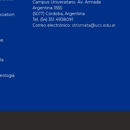
Campus Universitario. Av. Armada
Argentina 3555
(5017) Córdoba, Argentina
ciation
Tel. (54) 351 4938091
Correo electrónico:
stromata@ucc.edu.ar
ne
la
eología