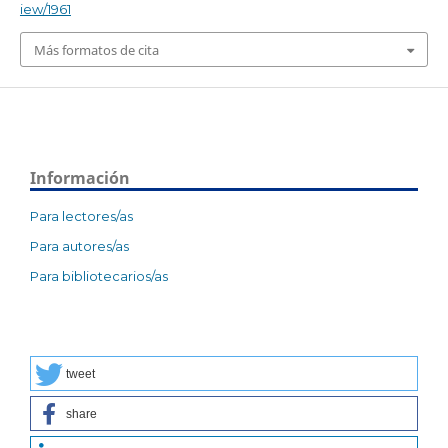
iew/1961
Más formatos de cita
Información
Para lectores/as
Para autores/as
Para bibliotecarios/as
tweet
share