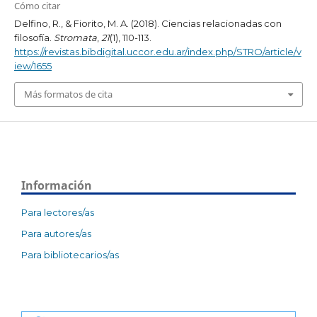
Cómo citar
Delfino, R., & Fiorito, M. A. (2018). Ciencias relacionadas con
filosofía.
Stromata
,
21
(1), 110-113.
https://revistas.bibdigital.uccor.edu.ar/index.php/STRO/article/v
iew/1655
Más formatos de cita
Información
Para lectores/as
Para autores/as
Para bibliotecarios/as