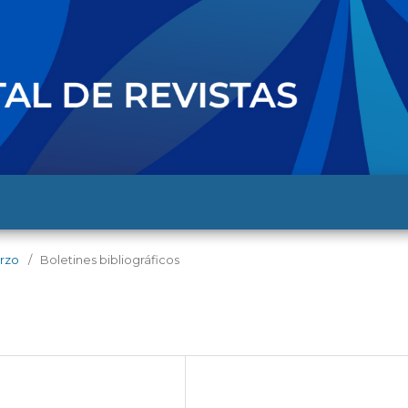
arzo
/
Boletines bibliográficos