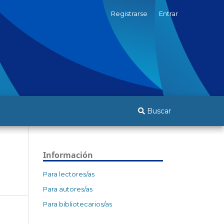
Registrarse
Entrar
Buscar
Información
Para lectores/as
Para autores/as
Para bibliotecarios/as