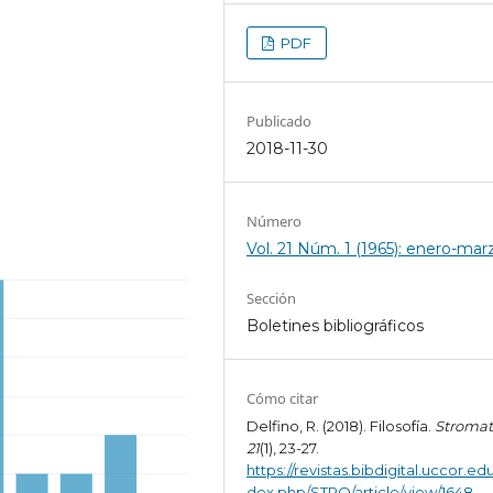
PDF
Publicado
2018-11-30
Número
Vol. 21 Núm. 1 (1965): enero-mar
Sección
Boletines bibliográficos
Cómo citar
Delfino, R. (2018). Filosofía.
Stroma
21
(1), 23-27.
https://revistas.bibdigital.uccor.edu
dex.php/STRO/article/view/1648