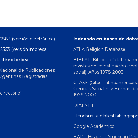
6883 (versión electrónica)
Indexada en bases de dato
2353 (versión impresa)
ATLA Religion Database
 directorios:
BIBLAT (Bibliografía latinoam
revistas de investigación cient
 Nacional de Publicaciones
social). Años 1978-2003
Argentinas Registradas
CLASE (Citas Latinoamerican
Ciencias Sociales y Humanida
irectorio)
1978-2003
DIALNET
Elenchus of biblical bibliograp
Google Académico
HAPI (Hispanic American Peri