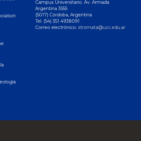
Campus Universitario. Av. Armada
Argentina 3555
(5017) Córdoba, Argentina
ciation
Tel. (54) 351 4938091
Correo electrónico:
stromata@ucc.edu.ar
ne
la
eología