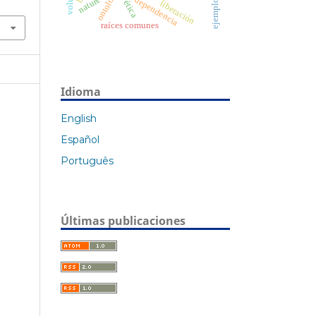
ontología
nature
dependencia
liberación
ética
raíces comunes
Idioma
English
Español
Português
Últimas publicaciones