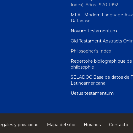
Index). Años 1970-1992
MLA - Modern Language Asso
Database
Novum testamentum
Old Testament Abstracts Onli
Philosopher's Index
Repertoire bibliographique de 
philosophie
SELADOC Base de datos de T
Latinoamericana
Uetus testamentum
egales y privacidad
Mapa del sitio
Horarios
Contacto