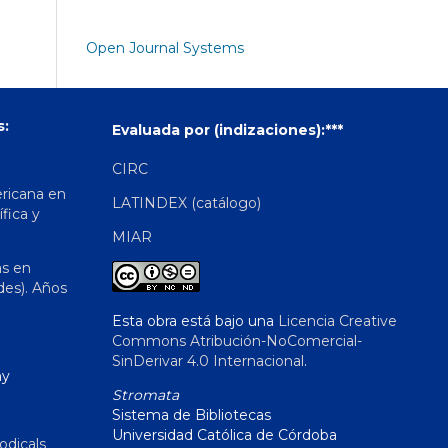
Open Journal Systems
s:
Evaluada por (indizaciones):***
CIRC
ericana en
LATINDEX (catálogo)
ífica y
MIAR
as en
des). Años
Esta obra está bajo una
Licencia Creative
Commons Atribución-NoComercial-
SinDerivar 4.0 Internacional
.
hy
Stromata
Sistema de Bibliotecas
Universidad Católica de Córdoba
odicals