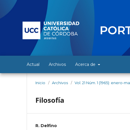
Actual
Archivos
Acerca de
Inicio
/
Archivos
/
Vol. 21 Núm. 1 (1965): enero-m
Filosofía
R. Delfino