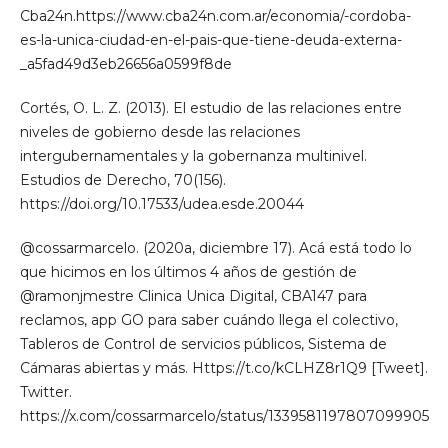
Cba24n.https://www.cba24n.com.ar/economia/-cordoba-
es-la-unica-ciudad-en-el-pais-que-tiene-deuda-externa-
_a5fad49d3eb26656a0599f8de
Cortés, O. L. Z. (2013). El estudio de las relaciones entre
niveles de gobierno desde las relaciones
intergubernamentales y la gobernanza multinivel.
Estudios de Derecho, 70(156).
https://doi.org/10.17533/udea.esde.20044
@cossarmarcelo. (2020a, diciembre 17). Acá está todo lo
que hicimos en los últimos 4 años de gestión de
@ramonjmestre Clinica Unica Digital, CBA147 para
reclamos, app GO para saber cuándo llega el colectivo,
Tableros de Control de servicios públicos, Sistema de
Cámaras abiertas y más. Https://t.co/kCLHZ8r1Q9 [Tweet].
Twitter.
https://x.com/cossarmarcelo/status/1339581197807099905