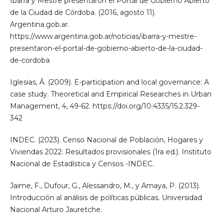
Ibarra y Mestre presentaron el Portal de Gobierno Abierto
de la Ciudad de Córdoba. (2016, agosto 11).
Argentina.gob.ar.
https://www.argentina.gob.ar/noticias/ibarra-y-mestre-
presentaron-el-portal-de-gobierno-abierto-de-la-ciudad-
de-cordoba
Iglesias, Á. (2009). E-participation and local governance: A
case study. Theoretical and Empirical Researches in Urban
Management, 4, 49-62. https://doi.org/10.4335/15.2.329-
342
INDEC. (2023). Censo Nacional de Población, Hogares y
Viviendas 2022: Resultados provisionales (1ra ed.). Instituto
Nacional de Estadística y Censos -INDEC.
Jaime, F., Dufour, G., Alessandro, M., y Amaya, P. (2013).
Introducción al análisis de políticas públicas. Universidad
Nacional Arturo Jauretche.