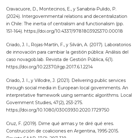
Cravacuore, D., Montecinos, E., y Sanabria-Pulido, P.
(2024). Intergovernmental relations and decentralization
in Chile: The inertia of centralism and functionalism (pp.
151-164). https://doi.org/10.4337/9781803925370.00018
Criado, J. I., Rojas-Martín, F., y Silván, A. (2017). Laboratorios
de innovación para cambiar la gestión pública: Análisis del
caso novagob.lab. Revista de Gestión Pública, 6(1).
https://doi.org/10.22370/rgp.2017.6.1.2214
Criado, J. I., y Villodre, J. (2021). Delivering public services
through social media in European local governments. An
interpretative framework using semantic algorithms. Local
Government Studies, 47(2), 253-275.
https://doi.org/10.1080/03003930.2020.1729750
Cruz, F. (2019). Dime qué armas y te diré qué eres.
Construcción de coaliciones en Argentina, 1995-2015.